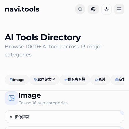
navi.tools
☰
Toggle th
AI Tools Directory
Browse 1000+ AI tools across
13
major
categories
Image
寫作與文字
語音與音訊
影片
商業
Image
Found
16
sub-categories
AI 影像辨識