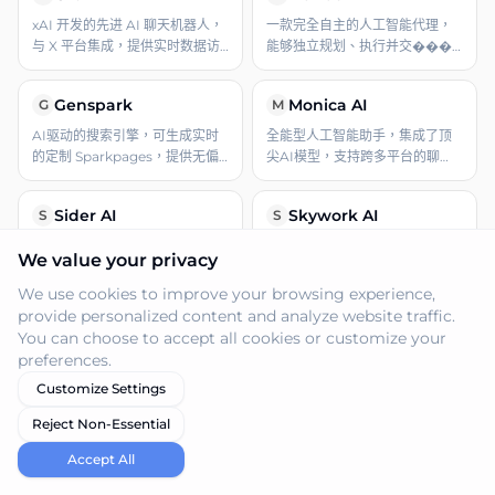
xAI 开发的先进 AI 聊天机器人，
一款完全自主的人工智能代理，
与 X 平台集成，提供实时数据访
能够独立规划、执行并交���
问、图像生成、代码辅助和多模
跨不同领域的复杂多步骤任务。
态对话智能。
Genspark
Monica AI
G
M
AI驱动的搜索引擎，可生成实时
全能型人工智能助手，集成了顶
的定制 Sparkpages，提供无偏
尖AI模型，支持跨多平台的聊
见的综合信息，并配备交互式AI
天、写作、编程、搜索及创意内
副驾。
容生成。
Sider AI
Skywork AI
S
S
一款多功能的AI驱动浏览器扩展
专业的AI办公代理平台，凭借深
We value your privacy
及应用程序，集成了多种先进的
度研究和多模态内容能力，加速
AI模型，协助跨平台的阅读、写
文档、演示文稿、电子表格、播
We use cookies to improve your browsing experience,
作、数据分析和多媒体交互。
客和网页的创建。
provide personalized content and analyze website traffic.
PopAi
You.com
P
Y
You can choose to accept all cookies or customize your
一款多功能AI平台，提供文档交
AI驱动的个性化搜索与生产力平
preferences.
互、内容生成、演示文稿制作和
台，结合了实时网络访问、多种
Customize Settings
视觉设计工具，旨在提升各类创
AI模型以及隐私优先的设计理
意任务的生产力。
念。
Reject Non-Essential
Rocket.new
ChatHub
R
C
Accept All
一个无代码平台，只需单个文本
多 AI 聊天机器人平台，支持同时
提示即可生成完整的全栈Web和
使用和比较顶级 AI 模型，具备网