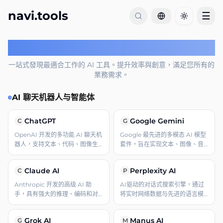
navi.tools
☰
Toggle th
最適合工作的 AI 工具
一站式發現最適合工作的 AI 工具。提升效率與創意，滿足您所有的
業務需求。
AI 聊天机器人与智能体
ChatGPT
Google Gemini
C
G
OpenAI 开发的多功能 AI 聊天机
Google 最先进的多模态 AI 模型
器人，支持文本、代码、图像生
套件，旨在实现文本、图像、音
成和网页搜索。
频、视频和代码的无缝推理。
Claude AI
Perplexity AI
C
P
Anthropic 开发的高级 AI 助
AI驱动的对话式搜索引擎，通过
手，具有强大的推理、编码和对
将实时网络数据与先进的语言模
话能力。
型相结合，提供精准且来源可靠
的解答。
Grok AI
Manus AI
G
M