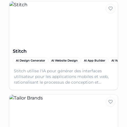
Stitch
AI Design Generator
AI Website Design
AI App Builder
AI Website
Stitch utilise l'IA pour générer des interfaces
utilisateur pour les applications mobiles et web,
rationalisant le processus de conception et
accélérant l'idéation.