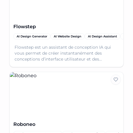
Flowstep
AI Design Generator
AI Website Design
AI Design Assistant
AI Ap
Flowstep est un assistant de conception IA qui
vous permet de créer instantanément des
conceptions d’interface utilisateur et des
maquettes fonctionnelles. Collaborez et itérez
rapidement grâce à des outils basés sur l’IA.
Roboneo