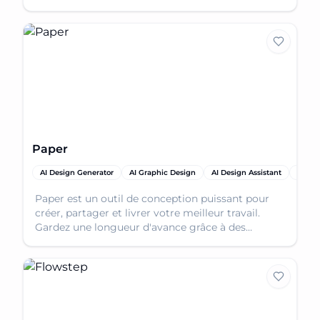
accélérant ainsi le développement de l'interface
utilisateur.
Paper
AI Design Generator
AI Graphic Design
AI Design Assistant
AI Pro
Paper est un outil de conception puissant pour
créer, partager et livrer votre meilleur travail.
Gardez une longueur d'avance grâce à des
capacités de conception rapides et fiables.