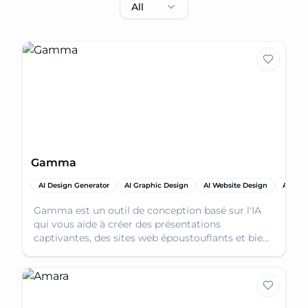
All
Gamma
AI Design Generator
AI Graphic Design
AI Website Design
AI Webs
Gamma est un outil de conception basé sur l'IA
qui vous aide à créer des présentations
captivantes, des sites web époustouflants et bien
plus encore, rapidement et facilement.