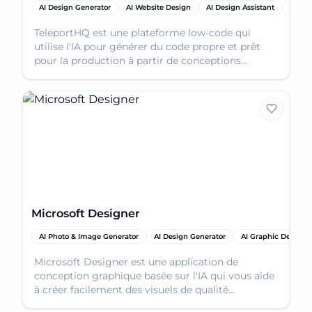
AI Design Generator
AI Website Design
AI Design Assistant
AI De
TeleportHQ est une plateforme low-code qui
utilise l'IA pour générer du code propre et prêt
pour la production à partir de conceptions
visuelles, permettant un déploiement rapide des
applications web.
Microsoft Designer
AI Photo & Image Generator
AI Design Generator
AI Graphic Design
Microsoft Designer est une application de
conception graphique basée sur l'IA qui vous aide
à créer facilement des visuels de qualité
professionnelle, des publications sur les réseaux