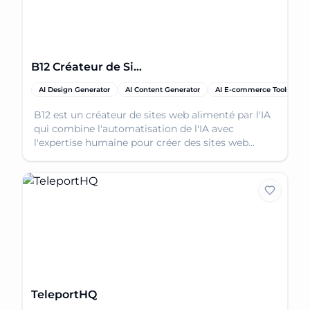
B12 Créateur de Sites Web IA
AI Design Generator
AI Content Generator
AI E-commerce Tools
A
B12 est un créateur de sites web alimenté par l'IA
qui combine l'automatisation de l'IA avec
l'expertise humaine pour créer des sites web
professionnels et développer votre activité en
ligne.
TeleportHQ