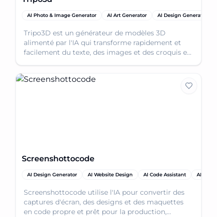
AI Photo & Image Generator
AI Art Generator
AI Design Generator
Tripo3D est un générateur de modèles 3D
alimenté par l'IA qui transforme rapidement et
facilement du texte, des images et des croquis en
ressources 3D prêtes à la production.
Screenshottocode
AI Design Generator
AI Website Design
AI Code Assistant
AI App 
Screenshottocode utilise l'IA pour convertir des
captures d'écran, des designs et des maquettes
en code propre et prêt pour la production,