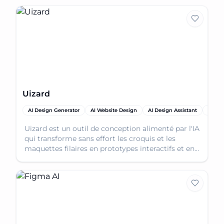
sociaux et bien plus encore.
Uizard
AI Design Generator
AI Website Design
AI Design Assistant
AI Ap
Uizard est un outil de conception alimenté par l'IA
qui transforme sans effort les croquis et les
maquettes filaires en prototypes interactifs et en
maquettes de conception.