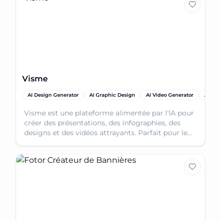
Visme
AI Design Generator
AI Graphic Design
AI Video Generator
AI Soc
Visme est une plateforme alimentée par l'IA pour
créer des présentations, des infographies, des
designs et des vidéos attrayants. Parfait pour le
marketing et la communication visuelle