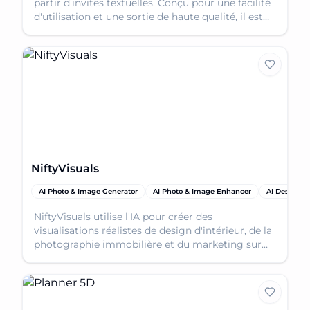
partir d'invites textuelles. Conçu pour une facilité
d'utilisation et une sortie de haute qualité, il est
parfait pour la création de contenu 3D.
NiftyVisuals
AI Photo & Image Generator
AI Photo & Image Enhancer
AI Design G
NiftyVisuals utilise l'IA pour créer des
visualisations réalistes de design d'intérieur, de la
photographie immobilière et du marketing sur
les réseaux sociaux à Mobile, AL.