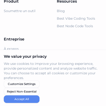
Produit
Resources
Soumettre un outil
Blog
Best Vibe Coding Tools
Best Node Code Tools
Entreprise
À propos
Support
We value your privacy
We use cookies to improve your browsing experience,
Politique de confidentialité
provide personalized content and analyze website traffic.
Conditions d'utilisation
You can choose to accept all cookies or customize your
preferences.
Customize Settings
Reject Non-Essential
© 2026 Navi.tools. Tous droits réservés.
Accept All