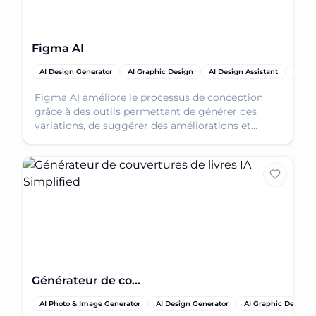
Figma AI
AI Design Generator
AI Graphic Design
AI Design Assistant
AI Pro
Figma AI améliore le processus de conception
grâce à des outils permettant de générer des
variations, de suggérer des améliorations et
d'automatiser les tâches répétitives dans Figma.
Générateur de couvertures de livres IA Simplified
AI Photo & Image Generator
AI Design Generator
AI Graphic Design