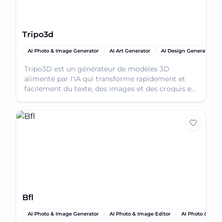
Tripo3d
AI Photo & Image Generator
AI Art Generator
AI Design Generator
Tripo3D est un générateur de modèles 3D
alimenté par l'IA qui transforme rapidement et
facilement du texte, des images et des croquis en
ressources 3D prêtes à la production.
Bfl
AI Photo & Image Generator
AI Photo & Image Editor
AI Photo & Ima