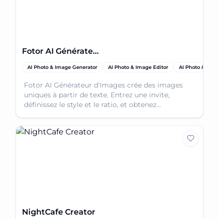
Fotor AI Générateur d'Images
AI Photo & Image Generator
AI Photo & Image Editor
AI Photo & Ima
Fotor AI Générateur d'Images crée des images
uniques à partir de texte. Entrez une invite,
définissez le style et le ratio, et obtenez
instantanément des visuels époustouflants.
Intégré à
NightCafe Creator