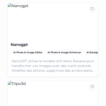
Nanogpt
AI Photo & Image Editor
AI Photo & Image Enhancer
AI Background
NanoGPT utilise le modèle d'IA Nano Banana pour
transformer vos images avec des outils avancés.
Modifiez des photos, supprimez des arrière-plans
et ajoutez facilement des effets artistiques.