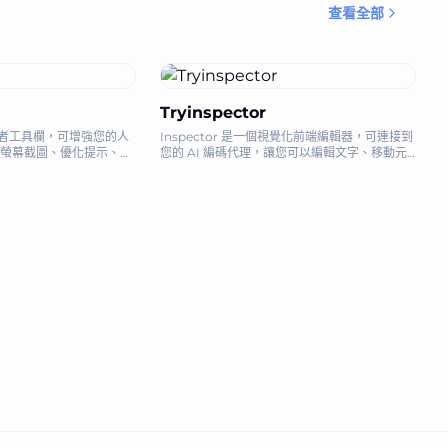
查看全部
Tryinspector
發者工具欄，可增強您的人
Inspector 是一個視覺化前端編輯器，可連接到
螢幕截圖、優化提示、語
您的 AI 編碼代理，讓您可以編輯文字、移動元
任務。
素並在程式碼庫上進行迭代。