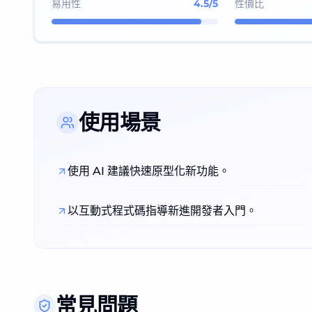
易用性
4.5
/5
性價比
使用場景
使用 AI 建議快速原型化新功能。
以互動式程式碼指導新進開發者入門。
常見問題