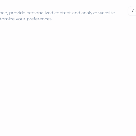
Cu
ce, provide personalized content and analyze website
ustomize your preferences.
Resources
部落格
Best Vibe Coding Tools
Best Node Code Tools