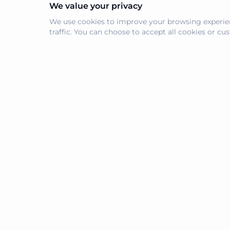
We value your privacy
We use cookies to improve your browsing experien
traffic. You can choose to accept all cookies or c
navi.tools
產品
提交工具
為您發掘最優質的 AI 工具
© 2026 Navi.tools. 版權所有。