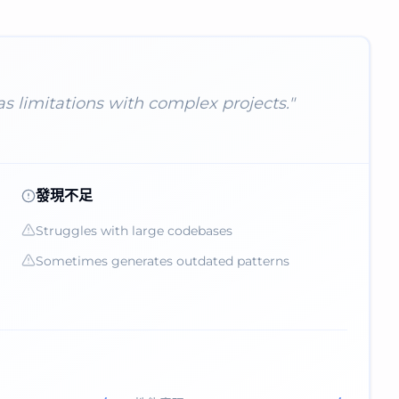
as limitations with complex projects.
"
發現不足
Struggles with large codebases
Sometimes generates outdated patterns