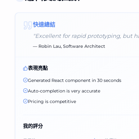
快速總結
"
Excellent for rapid prototyping, but h
—
Robin Lau, Software Architect
表現亮點
Generated React component in 30 seconds
Auto-completion is very accurate
Pricing is competitive
我的評分