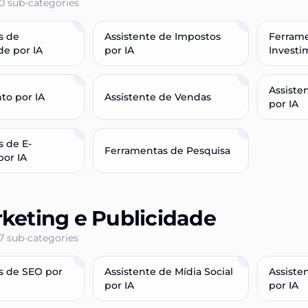
0
sub-categories
s de
Assistente de Impostos
Ferram
de por IA
por IA
Investi
Assiste
to por IA
Assistente de Vendas
por IA
 de E-
Ferramentas de Pesquisa
or IA
keting e Publicidade
7
sub-categories
s de SEO por
Assistente de Mídia Social
Assiste
por IA
por IA