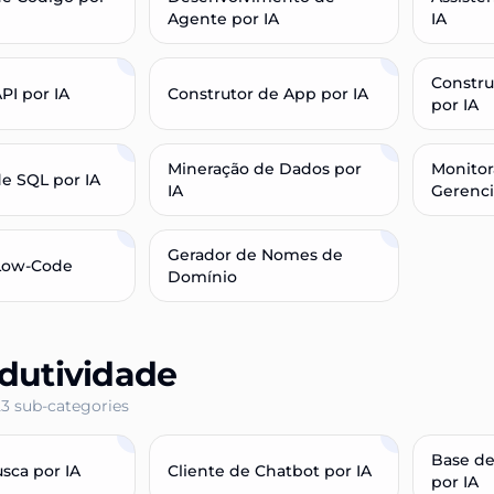
Agente por IA
IA
Constru
PI por IA
Construtor de App por IA
por IA
Mineração de Dados por
Monito
de SQL por IA
IA
Gerenc
Gerador de Nomes de
Low-Code
Domínio
dutividade
23
sub-categories
Base d
sca por IA
Cliente de Chatbot por IA
por IA