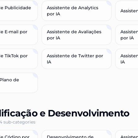
de Publicidade
Assistente de Analytics
Assiste
por IA
de E-mail por
Assistente de Avaliações
Assiste
por IA
por IA
de TikTok por
Assistente de Twitter por
Assiste
IA
IA
Plano de
ificação e Desenvolvimento
4
sub-categories
de Código por
Desenvolvimento de
Assiste