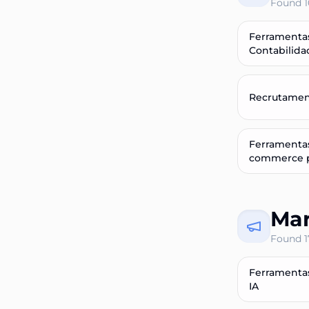
Found
1
Ferramenta
Contabilida
Recrutamen
Ferramentas
commerce p
Mar
Found
1
Ferramenta
IA