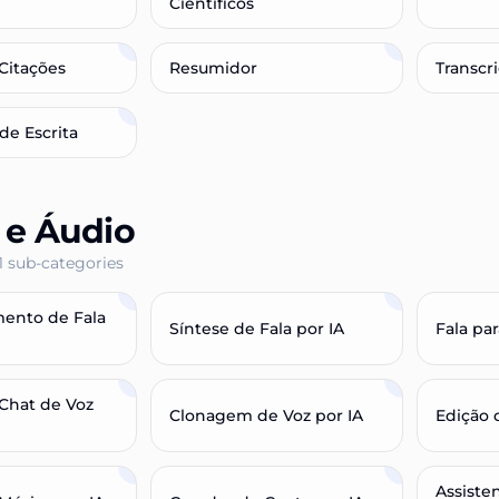
Científicos
Citações
Resumidor
Transcr
de Escrita
 e Áudio
1
sub-categories
ento de Fala
Síntese de Fala por IA
Fala pa
Chat de Voz
Clonagem de Voz por IA
Edição 
Assiste