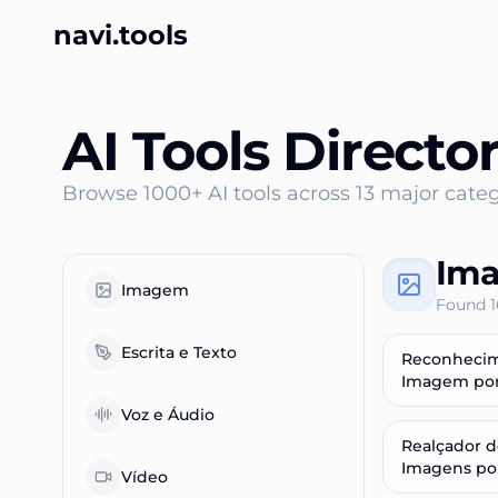
navi.tools
AI Tools Directo
Browse 1000+ AI tools across
13
major categ
Im
Imagem
Found
1
Escrita e Texto
Reconheci
Imagem por
Voz e Áudio
Realçador d
Imagens por
Vídeo