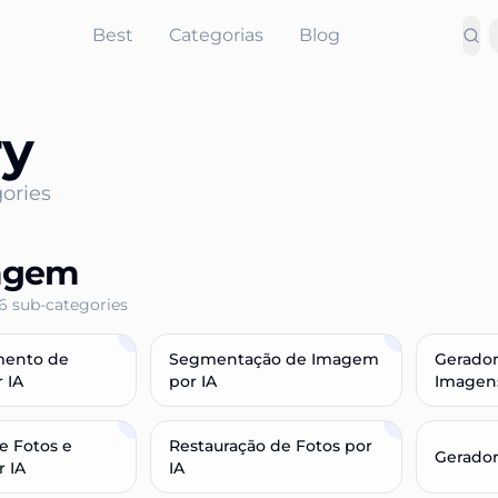
Best
Categorias
Blog
ry
ories
agem
6
sub-categories
mento de
Segmentação de Imagem
Gerador
 IA
por IA
Imagens
e Fotos e
Restauração de Fotos por
Gerador
 IA
IA