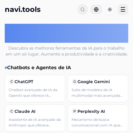
navi.tools
☰
Toggle th
Melhores ferramentas de IA para
o trabalho
Descubra as melhores ferramentas de IA para o trabalho
em um só lugar. Aumente a produtividade e a criatividade.
Chatbots e Agentes de IA
ChatGPT
Google Gemini
C
G
Chatbot avançado de IA da
Suíte de modelos de IA
OpenAI que oferece IA
multimodal mais avançada
conversacional versátil com
da Google, projetada para
capacidades de texto, código,
raciocínio contínuo entre
Claude AI
Perplexity AI
C
P
geração de imagens e busca
texto, imagens, áudio, vídeo e
na web.
código.
Assistente de IA avançado da
Mecanismo de busca
Anthropic que oferece
conversacional com IA que
capacidades multimodais
fornece respostas precisas e