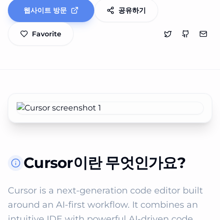
웹사이트 방문
공유하기
Favorite
Cursor이란 무엇인가요?
Cursor is a next‑generation code editor built 
around an AI‑first workflow. It combines an 
intuitive IDE with powerful AI‑driven code 