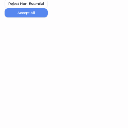
Reject Non-Essential
Accept All
navi.tools
당신의 필요에 맞는 최고의 AI 도구를 발견하세요
제품
Resources
도구 제출
블로그
Best Vibe Coding Tools
Best Node Code Tools