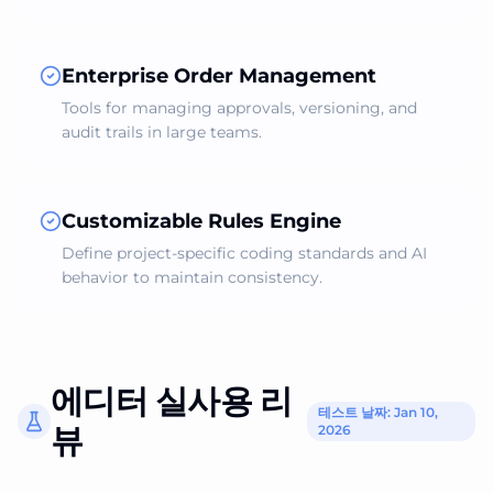
Enterprise Order Management
Tools for managing approvals, versioning, and
audit trails in large teams.
Customizable Rules Engine
Define project‑specific coding standards and AI
behavior to maintain consistency.
에디터 실사용 리
테스트 날짜: Jan 10,
뷰
2026