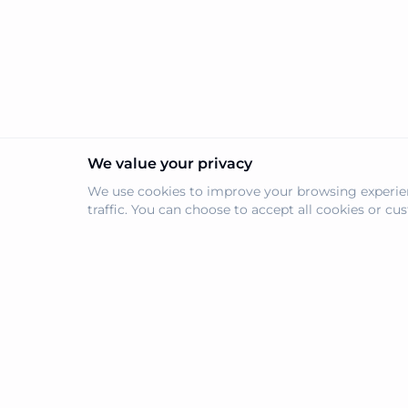
We value your privacy
We use cookies to improve your browsing experien
traffic. You can choose to accept all cookies or c
navi.tools
제품
도구 제출
당신의 필요에 맞는 최고의 AI 도구를 발견하
세요