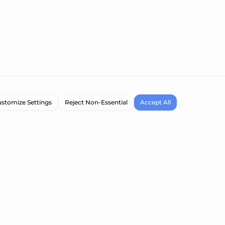
stomize Settings
Reject Non-Essential
Accept All
회사
소개