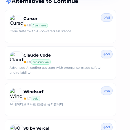
Alternatives to
Continue
VS
Cursor
4.8
freemium
Code faster with AI-powered assistance.
VS
Claude Code
4.8
subscription
Advanced AI coding assistant with enterprise-grade safety
and reliability
VS
Windsurf
4.7
paid
AI 네이티브 IDE로 흐름을 유지합니다.
VS
v0 by Vercel