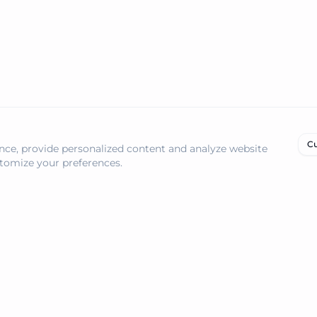
Cu
ce, provide personalized content and analyze website
ustomize your preferences.
Resources
블로그