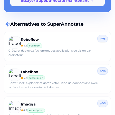
Essayer SuperAnnotate maintenant
Alternatives to
SuperAnnotate
VS
Roboflow
4.5
freemium
Créez et déployez facilement des applications de vision par
ordinateur.
VS
Labelbox
4.3
subscription
Construisez, exploitez et dotez votre usine de données d'IA avec
la plateforme innovante de Labelbox.
VS
Imagga
4.2
subscription