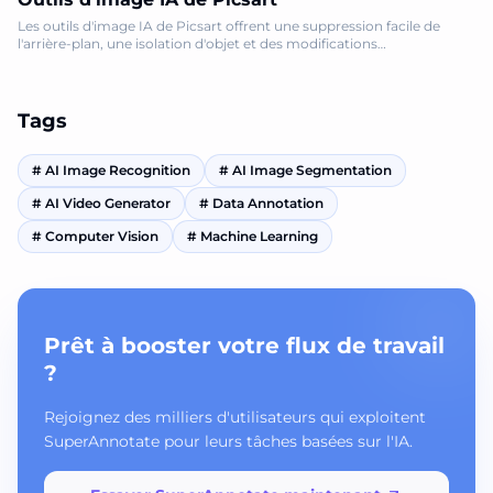
Les outils d'image IA de Picsart offrent une suppression facile de
l'arrière-plan, une isolation d'objet et des modifications
personnalisées, le tout alimenté par une intelligence artificielle
avancée.
Tags
#
AI Image Recognition
#
AI Image Segmentation
#
AI Video Generator
#
Data Annotation
#
Computer Vision
#
Machine Learning
Prêt à booster votre flux de travail
?
Rejoignez des milliers d'utilisateurs qui exploitent
SuperAnnotate pour leurs tâches basées sur l'IA.