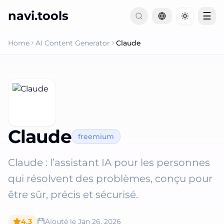
navi.tools
☰
Toggle th
Home
AI Content Generator
Claude
Claude
freemium
Claude : l’assistant IA pour les personnes
qui résolvent des problèmes, conçu pour
être sûr, précis et sécurisé.
4.3
Ajouté le
Jan 26, 2026