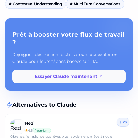
#
Contextual Understanding
#
Multi Turn Conversations
Prêt à booster votre flux de travail
?
Rejoignez des milliers d'utilisateurs qui exploitent
Claude pour leurs tâches basées sur l'IA.
Essayer Claude maintenant
Alternatives to
Claude
VS
Rezi
4.6
freemium
Obtenez l'emploi de vos rêves plus rapidement grâce à notre