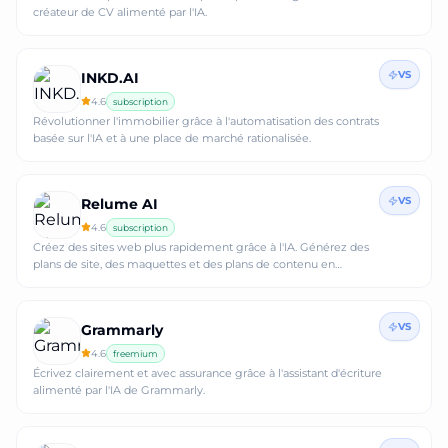
créateur de CV alimenté par l'IA.
VS
INKD.AI
4.6
subscription
Révolutionner l'immobilier grâce à l'automatisation des contrats
basée sur l'IA et à une place de marché rationalisée.
VS
Relume AI
4.6
subscription
Créez des sites web plus rapidement grâce à l'IA. Générez des
plans de site, des maquettes et des plans de contenu en
quelques minutes.
VS
Grammarly
4.6
freemium
Écrivez clairement et avec assurance grâce à l'assistant d'écriture
alimenté par l'IA de Grammarly.