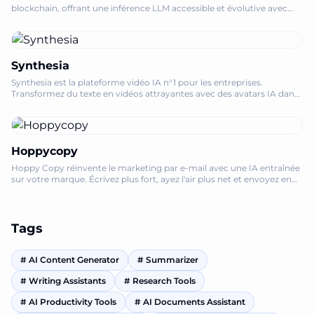
blockchain, offrant une inférence LLM accessible et évolutive avec
des autorisations on-chain sans confiance.
Synthesia
Synthesia est la plateforme vidéo IA n°1 pour les entreprises.
Transformez du texte en vidéos attrayantes avec des avatars IA dans
plus de 160 langues, ce qui vous permet d'économiser du temps et de
l'argent.
Hoppycopy
Hoppy Copy réinvente le marketing par e-mail avec une IA entraînée
sur votre marque. Écrivez plus fort, ayez l'air plus net et envoyez en
toute confiance. Développez votre entreprise dès aujourd'hui
Tags
#
AI Content Generator
#
Summarizer
#
Writing Assistants
#
Research Tools
#
AI Productivity Tools
#
AI Documents Assistant