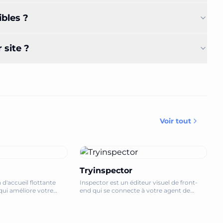
ibles ?
 site ?
Voir tout
Tryinspector
 d'accueil flottante
Inspector est un éditeur visuel de front-
ui améliore votre
end qui se connecte à votre agent de
 des captures d'écran,
codage IA, vous permettant de modifier
s, dictez du code et
du texte, de déplacer des éléments et
es sans effort.
d'itérer sur votre codebase.