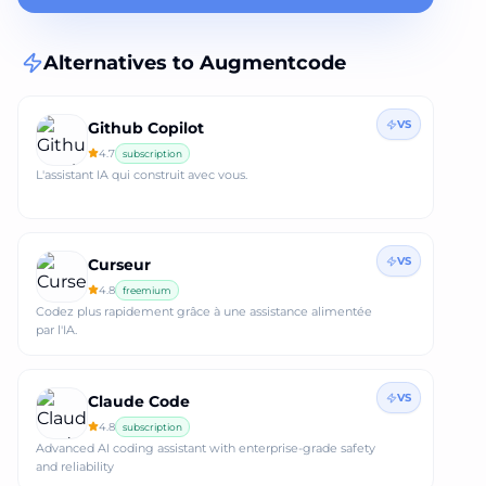
Alternatives to
Augmentcode
VS
Github Copilot
4.7
subscription
L'assistant IA qui construit avec vous.
VS
Curseur
4.8
freemium
Codez plus rapidement grâce à une assistance alimentée
par l'IA.
VS
Claude Code
4.8
subscription
Advanced AI coding assistant with enterprise-grade safety
and reliability