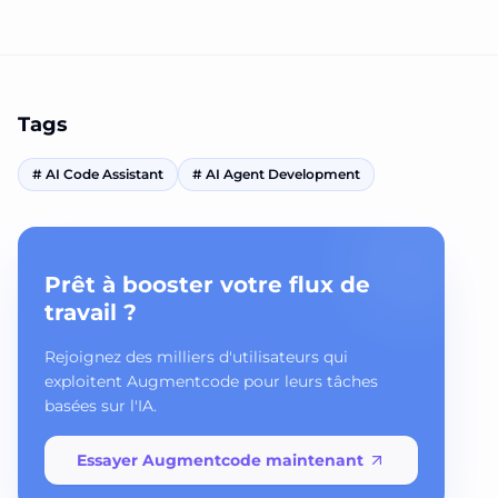
Tags
#
AI Code Assistant
#
AI Agent Development
Prêt à booster votre flux de
travail ?
Rejoignez des milliers d'utilisateurs qui
exploitent Augmentcode pour leurs tâches
basées sur l'IA.
Essayer Augmentcode maintenant