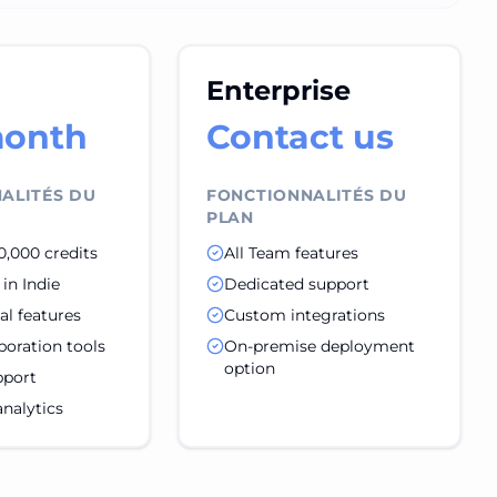
Enterprise
month
Contact us
ALITÉS DU
FONCTIONNALITÉS DU
PLAN
0,000 credits
All Team features
in Indie
Dedicated support
ual features
Custom integrations
boration tools
On-premise deployment
option
pport
nalytics