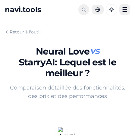
navi.tools
☰
Toggle th
Retour à l'outil
Neural Love
VS
StarryAI
:
Lequel est le
meilleur ?
Comparaison détaillée des fonctionnalités,
des prix et des performances