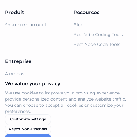
Produit
Resources
Soumettre un outil
Blog
Best Vibe Coding Tools
Best Node Code Tools
Entreprise
À propos
Support
We value your privacy
We use cookies to improve your browsing experience,
Politique de confidentialité
provide personalized content and analyze website traffic.
Conditions d'utilisation
You can choose to accept all cookies or customize your
preferences.
Customize Settings
Reject Non-Essential
© 2026 Navi.tools. Tous droits réservés.