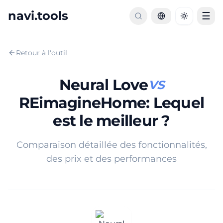
navi.tools
☰
Toggle th
Retour à l'outil
Neural Love
VS
REimagineHome
:
Lequel
est le meilleur ?
Comparaison détaillée des fonctionnalités,
des prix et des performances