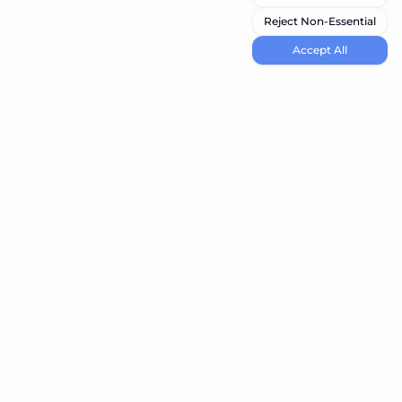
Reject Non-Essential
Accept All
navi.tools
اكتشف أفضل أدوات الذكاء الاصطناعي لاحتياجاتك
المنتج
Resources
إرسال الأداة
المدونة
Best Vibe Coding Tools
Best Node Code Tools