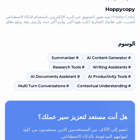
Hoppycopy
Hoppy Copy يعيد تصور التسويق عبر البريد الإلكتروني باستخدام الذكاء الاصطناعي
المدرب على علامتك التجارية. اكتب بقوة أكبر، وابدو أكثر حدة، وأرسل بثقة. وسّع نطاق
عملك اليوم
الوسوم
Summarizer
#
AI Content Generator
#
Research Tools
#
Writing Assistants
#
AI Documents Assistant
#
AI Productivity Tools
#
Multi Turn Conversations
#
Contextual Understanding
#
هل أنت مستعد لتعزيز سير عملك؟
انضم إلى الآلاف من المستخدمين الذين يستفيدون من كلود
لمهامهم المدعومة بالذكاء الاصطناعي.