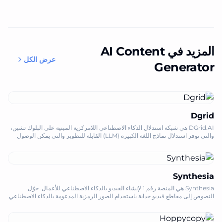
المزيد في AI Content
عرض الكل
Generator
Dgrid
DGrid.AI هي شبكة استدلال الذكاء الاصطناعي اللامركزية المبنية على البلوك تشين،
والتي توفر استدلال نماذج اللغة الكبيرة (LLM) القابلة للتطوير والتي يمكن الوصول
إليها مع أذونات موثوقة على السلسلة.
Synthesia
Synthesia هي المنصة رقم 1 لإنشاء الفيديو بالذكاء الاصطناعي للأعمال. حوّل
النصوص إلى مقاطع فيديو جذابة باستخدام الصور الرمزية المدعومة بالذكاء الاصطناعي
بأكثر من 160 لغة، مما يوفر الوقت والتكاليف.