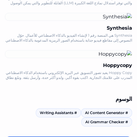
والتي توفر استدلال نماذج اللغة الكبيرة (LLM) القابلة للتطوير والتي يمكن الوصول
إليها مع أذونات موثوقة على السلسلة.
Synthesia
Synthesia هي المنصة رقم 1 لإنشاء الفيديو بالذكاء الاصطناعي للأعمال. حوّل
النصوص إلى مقاطع فيديو جذابة باستخدام الصور الرمزية المدعومة بالذكاء الاصطناعي
بأكثر من 160 لغة، مما يوفر الوقت والتكاليف.
Hoppycopy
Hoppy Copy يعيد تصور التسويق عبر البريد الإلكتروني باستخدام الذكاء الاصطناعي
المدرب على علامتك التجارية. اكتب بقوة أكبر، وابدو أكثر حدة، وأرسل بثقة. وسّع نطاق
عملك اليوم
الوسوم
Writing Assistants
#
AI Content Generator
#
AI Grammar Checker
#