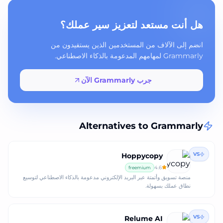
هل أنت مستعد لتعزيز سير عملك؟
انضم إلى الآلاف من المستخدمين الذين يستفيدون من
Grammarly لمهامهم المدعومة بالذكاء الاصطناعي.
جرب Grammarly الآن
Alternatives to
Grammarly
VS
Hoppycopy
4.6
freemium
منصة تسويق وأتمتة عبر البريد الإلكتروني مدعومة بالذكاء الاصطناعي لتوسيع
نطاق عملك بسهولة.
VS
Relume AI