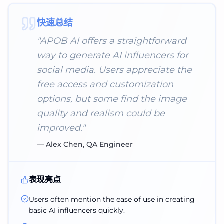
快速总结
"
APOB AI offers a straightforward
way to generate AI influencers for
social media. Users appreciate the
free access and customization
options, but some find the image
quality and realism could be
improved.
"
—
Alex Chen, QA Engineer
表现亮点
Users often mention the ease of use in creating
basic AI influencers quickly.