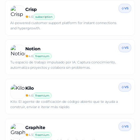
VS
Crisp
4.6
subscription
AI-powered customer support platform for instant connections
and hypergrowth.
VS
Notion
4.6
freemium
Tu espacio de trabajo impulsado por IA: Captura conocimiento,
automatiza proyectos y colabora sin problemas.
VS
Kilo
4.6
freemium
Kilo: El agente de codificación de código abierto que te ayuda a
construir, enviar e iterar más rápido.
VS
Graphite
4.5
freemium