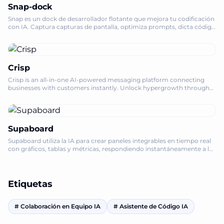
Snap-dock
Snap es un dock de desarrollador flotante que mejora tu codificación
con IA. Captura capturas de pantalla, optimiza prompts, dicta código
y automatiza tareas sin esfuerzo.
Crisp
Crisp is an all-in-one AI-powered messaging platform connecting
businesses with customers instantly. Unlock hypergrowth through
AI-driven conversation
Supaboard
Supaboard utiliza la IA para crear paneles integrables en tiempo real
con gráficos, tablas y métricas, respondiendo instantáneamente a las
preguntas de tu negocio.
Etiquetas
#
Colaboración en Equipo IA
#
Asistente de Código IA