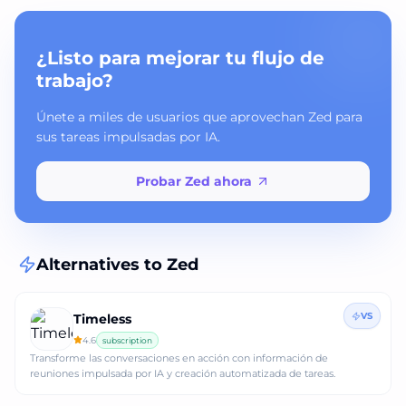
¿Listo para mejorar tu flujo de
trabajo?
Únete a miles de usuarios que aprovechan Zed para
sus tareas impulsadas por IA.
Probar Zed ahora
Alternatives to
Zed
VS
Timeless
4.6
subscription
Transforme las conversaciones en acción con información de
reuniones impulsada por IA y creación automatizada de tareas.