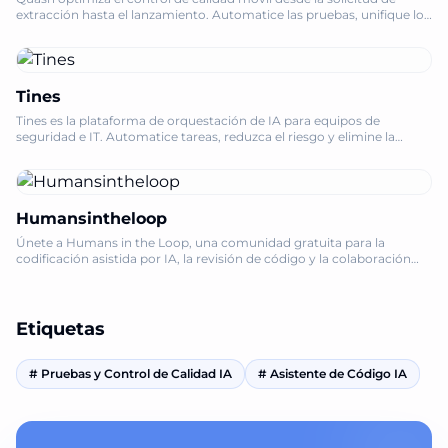
extracción hasta el lanzamiento. Automatice las pruebas, unifique los
informes de errores y envíe aplicaciones móviles con confianza.
Tines
Tines es la plataforma de orquestación de IA para equipos de
seguridad e IT. Automatice tareas, reduzca el riesgo y elimine la
deuda técnica de forma segura y a escala.
Humansintheloop
Únete a Humans in the Loop, una comunidad gratuita para la
codificación asistida por IA, la revisión de código y la colaboración
para entregar productos más rápido y de forma más inteligente.
Etiquetas
#
Pruebas y Control de Calidad IA
#
Asistente de Código IA