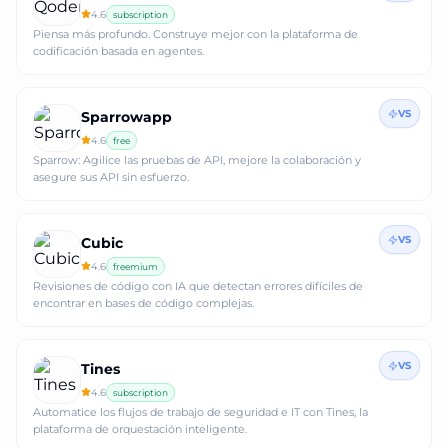
4.6
subscription
Piensa más profundo. Construye mejor con la plataforma de
codificación basada en agentes.
VS
Sparrowapp
4.6
free
Sparrow: Agilice las pruebas de API, mejore la colaboración y
asegure sus API sin esfuerzo.
VS
Cubic
4.6
freemium
Revisiones de código con IA que detectan errores difíciles de
encontrar en bases de código complejas.
VS
Tines
4.6
subscription
Automatice los flujos de trabajo de seguridad e IT con Tines, la
plataforma de orquestación inteligente.