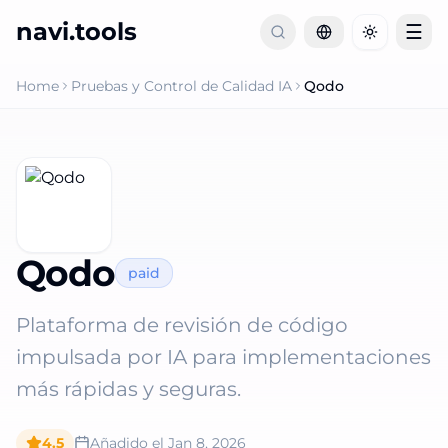
navi.tools
☰
Toggle th
Home
Pruebas y Control de Calidad IA
Qodo
Qodo
paid
Plataforma de revisión de código
impulsada por IA para implementaciones
más rápidas y seguras.
4.5
Añadido el
Jan 8, 2026