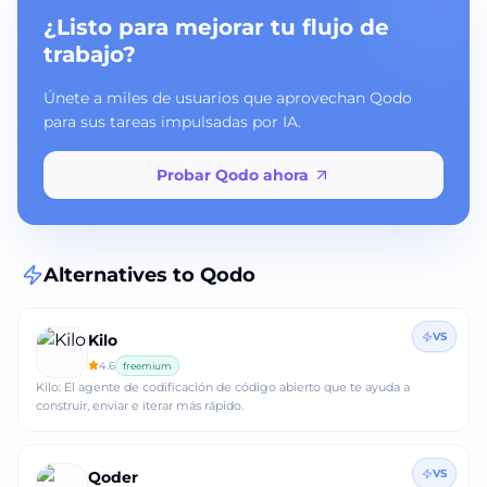
¿Listo para mejorar tu flujo de
trabajo?
Únete a miles de usuarios que aprovechan Qodo
para sus tareas impulsadas por IA.
Probar Qodo ahora
Alternatives to
Qodo
VS
Kilo
4.6
freemium
Kilo: El agente de codificación de código abierto que te ayuda a
construir, enviar e iterar más rápido.
VS
Qoder