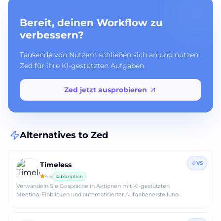
Bereit, deinen Workflow zu
verbessern?
Tausende von Nutzern schließen sich an und nutzen
Zed für ihre KI-gestützten Aufgaben.
Zed jetzt ausprobieren
Alternatives to
Zed
VS
Timeless
4.6
subscription
Verwandeln Sie Gespräche in Aktionen mit KI-gestützten
Meeting-Einblicken und automatisierter Aufgabenerstellung.