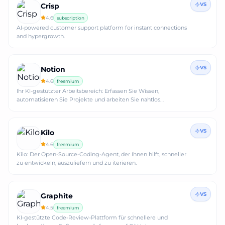
VS
Crisp
4.6
subscription
AI-powered customer support platform for instant connections
and hypergrowth.
VS
Notion
4.6
freemium
Ihr KI-gestützter Arbeitsbereich: Erfassen Sie Wissen,
automatisieren Sie Projekte und arbeiten Sie nahtlos
zusammen.
VS
Kilo
4.6
freemium
Kilo: Der Open-Source-Coding-Agent, der Ihnen hilft, schneller
zu entwickeln, auszuliefern und zu iterieren.
VS
Graphite
4.5
freemium
KI-gestützte Code-Review-Plattform für schnellere und