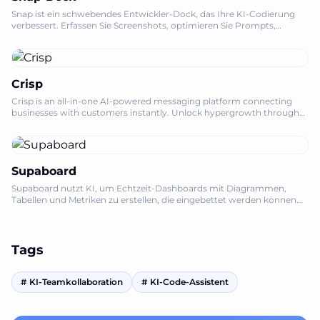
Snap ist ein schwebendes Entwickler-Dock, das Ihre KI-Codierung
verbessert. Erfassen Sie Screenshots, optimieren Sie Prompts,
diktieren Sie Code und automatisieren Sie Aufgaben mühelos.
Crisp
Crisp is an all-in-one AI-powered messaging platform connecting
businesses with customers instantly. Unlock hypergrowth through
AI-driven conversation
Supaboard
Supaboard nutzt KI, um Echtzeit-Dashboards mit Diagrammen,
Tabellen und Metriken zu erstellen, die eingebettet werden können
und Ihre Geschäftsfragen sofort beantworten.
Tags
#
KI-Teamkollaboration
#
KI-Code-Assistent