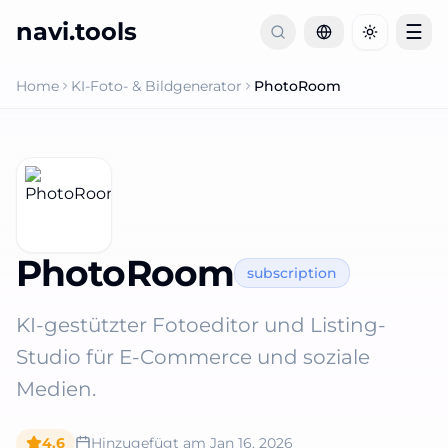
navi.tools
☰
Toggle th
Home
KI-Foto- & Bildgenerator
PhotoRoom
PhotoRoom
subscription
KI-gestützter Fotoeditor und Listing-
Studio für E-Commerce und soziale
Medien.
4.6
Hinzugefügt am
Jan 16, 2026