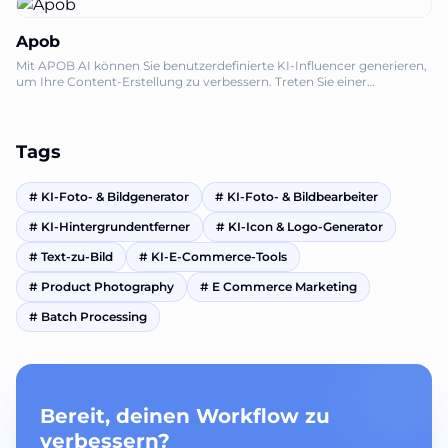
Apob
Mit APOB AI können Sie benutzerdefinierte KI-Influencer generieren,
um Ihre Content-Erstellung zu verbessern. Treten Sie einer
Community von Millionen bei und monetarisieren Sie Ihren Einfluss,
keine Kreditkarte erforderlich.
Tags
#
KI-Foto- & Bildgenerator
#
KI-Foto- & Bildbearbeiter
#
KI-Hintergrundentferner
#
KI-Icon & Logo-Generator
#
Text-zu-Bild
#
KI-E-Commerce-Tools
#
Product Photography
#
E Commerce Marketing
#
Batch Processing
Bereit, deinen Workflow zu
verbessern?