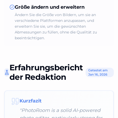
Größe ändern und erweitern
Ändern Sie die Größe von Bildern, um sie an
verschiedene Plattformen anzupassen, und
erweitern Sie sie, um die gewünschten
Abmessungen zu füllen, ohne die Qualität zu
beeinträchtigen.
Erfahrungsbericht
Getestet am
der Redaktion
Jan 16, 2026
Kurzfazit
"
PhotoRoom is a solid AI-powered