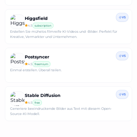
VS
Higgsfield
4.5
subscription
Erstellen Sie mühelos filmreife KI-Videos und -Bilder. Perfekt für
Kreative, Vermarkter und Unternehmen.
VS
Postsyncer
4.5
freemium
Einmal erstellen. Überall teilen.
VS
Stable Diffusion
4.5
free
Generiere beeindruckende Bilder aus Text mit diesem Open-
Source-KI-Modell.