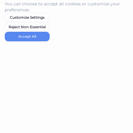
You can choose to accept all cookies or customize your
preferences.
Customize Settings
Reject Non-Essential
Accept All
navi.tools
Entdecken Sie die besten KI-Tools für Ihre Bedürfnisse
Produkt
Resources
Tool einreichen
Blog