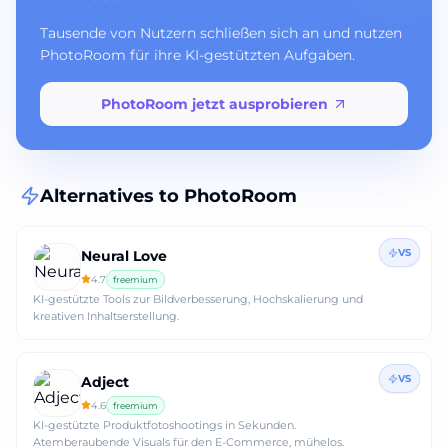
Tausende von Nutzern schließen sich an und nutzen
PhotoRoom für ihre KI-gestützten Aufgaben.
PhotoRoom jetzt ausprobieren
Alternatives to
PhotoRoom
VS
Neural Love
4.7
freemium
KI-gestützte Tools zur Bildverbesserung, Hochskalierung und
kreativen Inhaltserstellung.
VS
Adject
4.6
freemium
KI-gestützte Produktfotoshootings in Sekunden.
Atemberaubende Visuals für den E-Commerce, mühelos.