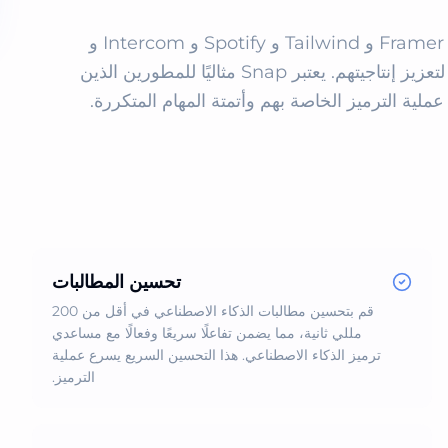
يستخدم المهندسون في Vercel و Linear و Figma و Framer و Tailwind و Spotify و Intercom و 
Supabase و PlanetScale و Notion بالفعل Snap لتعزيز إنتاجيتهم. يعتبر Snap مثاليًا للمطورين الذين 
ية الترميز الخاصة بهم وأتمتة المهام المتكررة.
تحسين المطالبات
قم بتحسين مطالبات الذكاء الاصطناعي في أقل من 200
مللي ثانية، مما يضمن تفاعلًا سريعًا وفعالًا مع مساعدي
ترميز الذكاء الاصطناعي. هذا التحسين السريع يسرع عملية
الترميز.