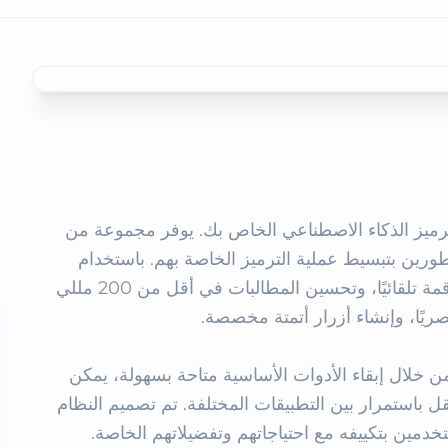
Snap هو رصيف مطور عائم مصمم لشحن سير عمل ترميز الذكاء الاصطناعي الخاص بك. يوفر مجموعة من 
الأدوات التي يمكن الوصول إليها بسهولة، مما يسمح للمطورين بتبسيط عملية الترميز الخاصة بهم. باستخدام 
Snap، يمكنك التقاط لقطات شاشة ذكية مع عناصر مرقمة تلقائيًا، وتحسين المطالبات في أقل من 200 مللي 
يهدف Snap إلى تحسين الكفاءة وتقليل تبديل السياق. من خلال إبقاء الأدوات الأساسية متاحة بسهولة، يمكن 
للمطورين التركيز على الترميز وحل المشكلات دون التنقل باستمرار بين التطبيقات المختلفة. تم تصميم النظام 